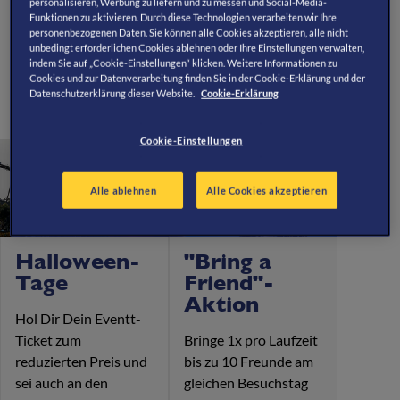
Mach Dir den neuen Merlin Abenteuer-Pass zu Deinem ganz
personalisieren, Werbung zu liefern und zu messen und Social-Media-
Funktionen zu aktivieren. Durch diese Technologien verarbeiten wir Ihre
persönlichen Jahres-Pass.
personenbezogenen Daten. Sie können alle Cookies akzeptieren, alle nicht
unbedingt erforderlichen Cookies ablehnen oder Ihre Einstellungen verwalten,
indem Sie auf „Cookie-Einstellungen“ klicken. Weitere Informationen zu
Cookies und zur Datenverarbeitung finden Sie in der Cookie-Erklärung und der
Datenschutzerklärung dieser Website.
Cookie-Erklärung
Cookie-Einstellungen
Alle ablehnen
Alle Cookies akzeptieren
Halloween-
"Bring a
Tage
Friend"-
Aktion
Hol Dir Dein Eventt-
Ticket zum
Bringe 1x pro Laufzeit
reduzierten Preis und
bis zu 10 Freunde am
sei auch an den
gleichen Besuchstag