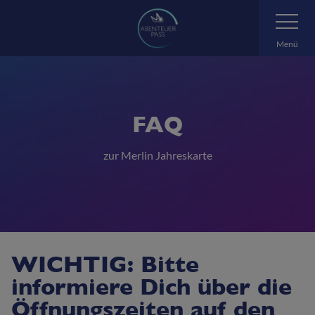
Zum
Navigatio
umschalte
Hauptinhalt
springen
Menü
FAQ
zur Merlin Jahreskarte
WICHTIG: Bitte
informiere Dich über die
Öffnungszeiten auf den