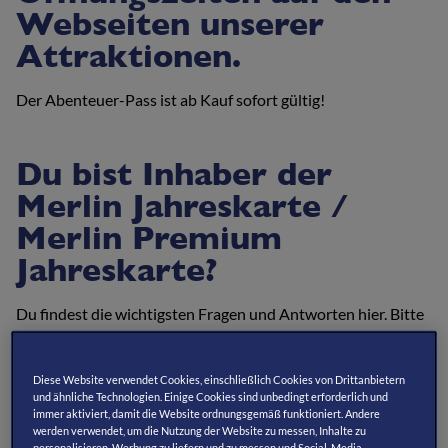
Webseiten unserer
Attraktionen.
Der Abenteuer-Pass ist ab Kauf sofort gültig!
Du bist Inhaber der
Merlin Jahreskarte /
Merlin Premium
Jahreskarte?
Du findest die wichtigsten Fragen und Antworten hier. Bitte
beachte, dass diese Produkte nicht mehr verkauft oder
verlängert werden. Natürlich behält Deine Jahreskarte ihre
Diese Website verwendet Cookies, einschließlich Cookies von Drittanbietern
Gültigkeit. Du kannst im Anschluss in den neuen Merlin
und ähnliche Technologien. Einige Cookies sind unbedingt erforderlich und
Abenteuer-Pass wechseln (siehe
Wechsel-Angebot
).
immer aktiviert, damit die Website ordnungsgemäß funktioniert. Andere
werden verwendet, um die Nutzung der Website zu messen, Inhalte zu
personalisieren, Werbung zu liefern und zu messen und Social-Media-