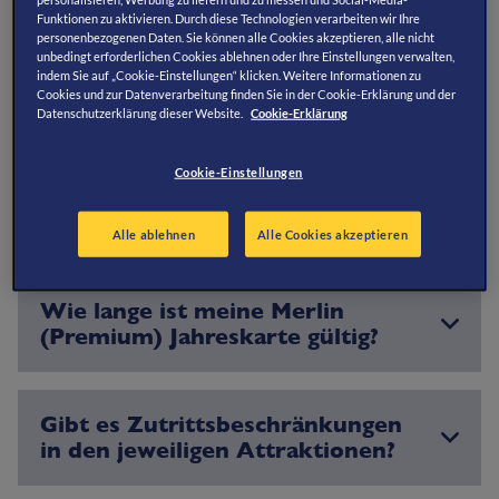
Hier findest Du eine Übersicht über die Leistungen Deiner
Funktionen zu aktivieren. Durch diese Technologien verarbeiten wir Ihre
bestehenden Merlin Jahreskarte / Merlin Jahreskarte
personenbezogenen Daten. Sie können alle Cookies akzeptieren, alle nicht
Premium.
unbedingt erforderlichen Cookies ablehnen oder Ihre Einstellungen verwalten,
indem Sie auf „Cookie-Einstellungen“ klicken. Weitere Informationen zu
Cookies und zur Datenverarbeitung finden Sie in der Cookie-Erklärung und der
Datenschutzerklärung dieser Website.
Cookie-Erklärung
Cookie-Einstellungen
Allgemeines
Alle ablehnen
Alle Cookies akzeptieren
Wie lange ist meine Merlin
(Premium) Jahreskarte gültig?
Gibt es Zutrittsbeschränkungen
in den jeweiligen Attraktionen?